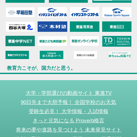
教育力こそが、国力だと思う。
大学・学部選びの動画サイト 東進TV
90日先まで大胆予報！ 全国学校のお天気
受験生必見！ 大学情報・入試情報
きっと元気になる Proverb格言
将来の夢や進路を見つけよう 未来発見サイト