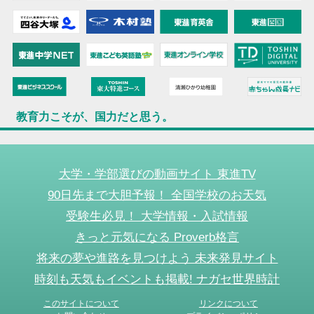
教育力こそが、国力だと思う。
大学・学部選びの動画サイト 東進TV
90日先まで大胆予報！ 全国学校のお天気
受験生必見！ 大学情報・入試情報
きっと元気になる Proverb格言
将来の夢や進路を見つけよう 未来発見サイト
時刻も天気もイベントも掲載! ナガセ世界時計
このサイトについて
リンクについて