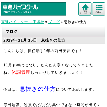
東進
平塚校
オフィシャルサイト
メニュー
ホームページ
東進ハイスクール 平塚校
»
ブログ
»
息抜きの仕方
ブログ
2019年 11月 15日 息抜きの仕方
こんにちは、担任助手1年の前田実夢です！
11月も半ばになり、だんだん寒くなってきました
体調管理
ね。
しっかりしていきましょう！
息抜きの仕方
今日は、
についてお話します。
毎日勉強、勉強でだんだん集中できない時間が出てく