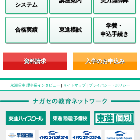
講座案内
実力講師陣
システム
学費・
合格実績
東進模試
申込手続き
資料請求
入学のお申込み
永瀬昭幸 理事長インタビュー
|
サイトマップ
|
プライバシー・ポリシー