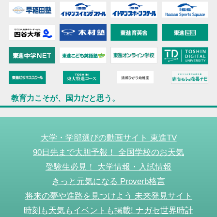
教育力こそが、国力だと思う。
大学・学部選びの動画サイト 東進TV
90日先まで大胆予報！ 全国学校のお天気
受験生必見！ 大学情報・入試情報
きっと元気になる Proverb格言
将来の夢や進路を見つけよう 未来発見サイト
時刻も天気もイベントも掲載! ナガセ世界時計