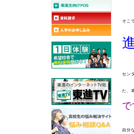
そこ
セン
た、
で
自分