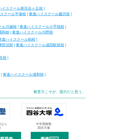
ハイスクール新百合ヶ丘校
|
スクール平塚校
|
東進ハイスクール藤沢校
|
ール川越校
|
東進ハイスクール小手指校
|
浦和校
|
東進ハイスクール与野校
東進ハイスクール柏校
|
津田沼校
|
東進ハイスクール成田駅前校
|
良校
|
|
東進ハイスクール浦和校
|
教育力こそが、国力だと思う。
抜なら
中学受験塾
塾
四谷大塚