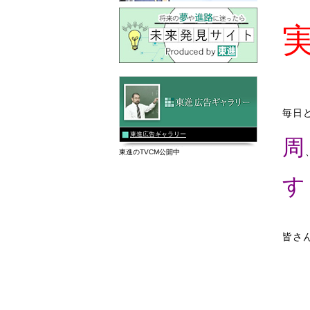
毎日
東進広告ギャラリー
周
東進のTVCM公開中
す
皆さ