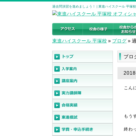
過去問演習を進めましょう！ | 東進ハイスクール 平塚
東進ハイスクール 平塚校
»
ブログ
»
ブロ
20
こん
もう
終わ