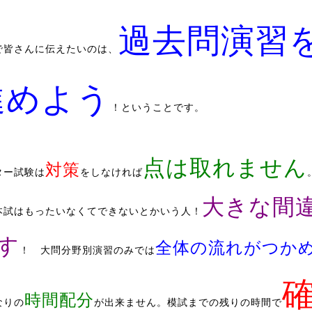
過去問演習
で皆さんに伝えたいのは、
進めよう
！ということです。
点は取れません
対策
ター試験は
をしなければ
大きな間
本試はもったいなくてできないとかいう人！
す
全体の流れがつか
！ 大問分野別演習のみでは
時間配分
なりの
が出来ません。模試までの残りの時間で