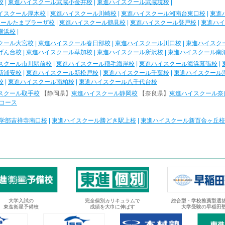
校
|
東進ハイスクール武蔵小金井校
|
東進ハイスクール武蔵境校
|
イスクール厚木校
|
東進ハイスクール川崎校
|
東進ハイスクール湘南台東口校
|
東進
クールたまプラーザ校
|
東進ハイスクール鶴見校
|
東進ハイスクール登戸校
|
東進ハイ
横浜校
|
クール大宮校
|
東進ハイスクール春日部校
|
東進ハイスクール川口校
|
東進ハイスク
げん台校
|
東進ハイスクール草加校
|
東進ハイスクール所沢校
|
東進ハイスクール南
スクール市川駅前校
|
東進ハイスクール稲毛海岸校
|
東進ハイスクール海浜幕張校
|
新浦安校
|
東進ハイスクール新松戸校
|
東進ハイスクール千葉校
|
東進ハイスクール
校
|
東進ハイスクール南柏校
|
東進ハイスクール八千代台校
スクール取手校
【静岡県】
東進ハイスクール静岡校
【奈良県】
東進ハイスクール奈
コース
学部吉祥寺南口校
|
東進ハイスクール勝どき駅上校
|
東進ハイスクール新百合ヶ丘校
大学入試の
完全個別カリキュラムで
総合型・学校推薦型選
東進衛星予備校
成績を大巾に伸ばす
大学受験の早稲田