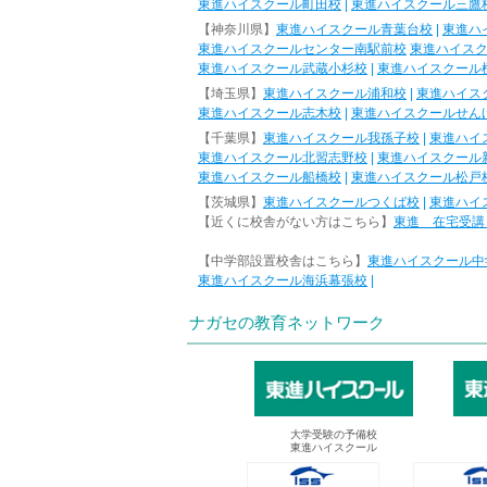
東進ハイスクール町田校
|
東進ハイスクール三鷹
【神奈川県】
東進ハイスクール青葉台校
|
東進ハ
東進ハイスクールセンター南駅前校
東進ハイス
東進ハイスクール武蔵小杉校
|
東進ハイスクール
【埼玉県】
東進ハイスクール浦和校
|
東進ハイス
東進ハイスクール志木校
|
東進ハイスクールせん
【千葉県】
東進ハイスクール我孫子校
|
東進ハイ
東進ハイスクール北習志野校
|
東進ハイスクール
東進ハイスクール船橋校
|
東進ハイスクール松戸
【茨城県】
東進ハイスクールつくば校
|
東進ハイ
【近くに校舎がない方はこちら】
東進 在宅受講
【中学部設置校舎はこちら】
東進ハイスクール中
東進ハイスクール海浜幕張校
|
ナガセの教育ネットワーク
大学受験の予備校
東進ハイスクール