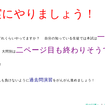
実にやりましょう！
一
どれくらいやってますか？ 自分の知っている生徒では本試は
二ページ目も終わりそう
、大問別は
！
過去問演習
んも負けないように
をがんがん進めましょう！