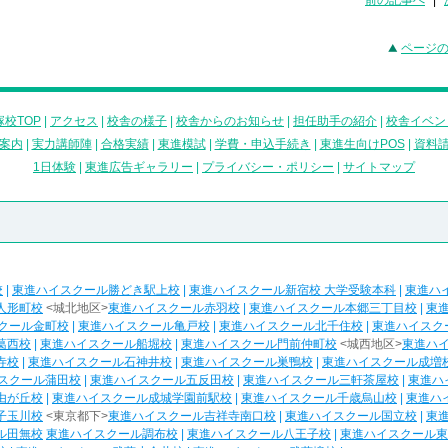
前の記事へ
|
ページ
校TOP
|
アクセス
|
校舎の様子
|
校舎からのお知らせ
|
担任助手の紹介
|
校舎イベン
案内
|
実力講師陣
|
合格実績
|
東進模試
|
学費・申込手続き
|
東進生向けPOS
|
資料
1日体験
|
東進広告ギャラリー
|
プライバシー・ポリシー
|
サイトマップ
校
|
東進ハイスクール勝どき駅上校
|
東進ハイスクール新宿校 大学受験本科
|
東進ハ
人形町校
<城北地区>
東進ハイスクール赤羽校
|
東進ハイスクール本郷三丁目校
|
東
クール金町校
|
東進ハイスクール亀戸校
|
東進ハイスクール北千住校
|
東進ハイスク
葛西校
|
東進ハイスクール船堀校
|
東進ハイスクール門前仲町校
<城西地区>
東進ハ
寺校
|
東進ハイスクール石神井校
|
東進ハイスクール巣鴨校
|
東進ハイスクール成増
スクール蒲田校
|
東進ハイスクール五反田校
|
東進ハイスクール三軒茶屋校
|
東進ハ
由が丘校
|
東進ハイスクール成城学園前駅校
|
東進ハイスクール千歳烏山校
|
東進ハ
子玉川校
<東京都下>
東進ハイスクール吉祥寺南口校
|
東進ハイスクール国立校
|
東
ル田無校
東進ハイスクール調布校
|
東進ハイスクール八王子校
|
東進ハイスクール東