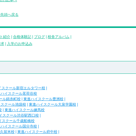
次の記事へ
の先頭へ戻る
ト紹介
|
合格体験記
|
ブログ
|
校舎アルバム
|
請求
|
入学のお申込み
イスクール新宿エルタワー校
|
進ハイスクール茗荷谷校
ール錦糸町校
|
東進ハイスクール豊洲校
|
イスクール池袋校
|
東進ハイスクール大泉学園校
|
校
|
東進ハイスクール練馬校
イスクール渋谷駅西口校
|
イスクール千歳船橋校
進ハイスクール国分寺校
|
久留米校
|
東進ハイスクール府中校
|