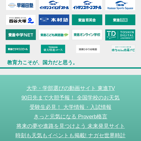
教育力こそが、国力だと思う。
大学・学部選びの動画サイト 東進TV
90日先まで大胆予報！ 全国学校のお天気
受験生必見！ 大学情報・入試情報
きっと元気になる Proverb格言
将来の夢や進路を見つけよう 未来発見サイト
時刻も天気もイベントも掲載! ナガセ世界時計