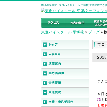
物理の勉強法 | 東進ハイスクール 平塚校 大学受験の
東進ハイスクール 平塚校
»
ブログ
»
ブロ
201
こん
今日
識
を
と理