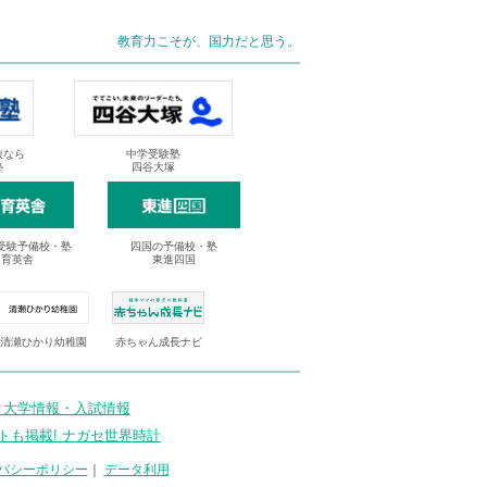
教育力こそが、国力だと思う。
抜なら
中学受験塾
塾
四谷大塚
受験予備校・塾
四国の予備校・塾
進育英舎
東進四国
清瀬ひかり幼稚園
赤ちゃん成長ナビ
 大学情報・入試情報
トも掲載! ナガセ世界時計
バシーポリシー
｜
データ利用