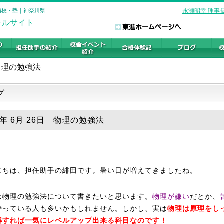
予備校・塾｜神奈川県
永瀬昭幸 理事
物理の勉強法
グ
8年 6月 26日 物理の勉強法
にちは、担任助手の緋田です。暑い日が増えてきましたね。
は物理の勉強法について書きたいと思います。
物理が嫌い
だとか、
持っている人も多いかもしれません。しかし、実は
物理は原理をし
解すれば一気にレベルアップ出来る科目なのです！