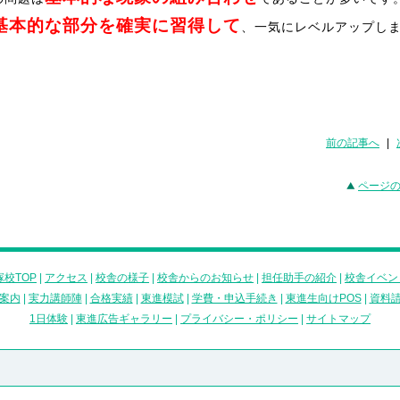
基本的な部分を確実に習得して
、一気にレベルアップし
前の記事へ
|
ページ
校TOP
|
アクセス
|
校舎の様子
|
校舎からのお知らせ
|
担任助手の紹介
|
校舎イベン
案内
|
実力講師陣
|
合格実績
|
東進模試
|
学費・申込手続き
|
東進生向けPOS
|
資料
1日体験
|
東進広告ギャラリー
|
プライバシー・ポリシー
|
サイトマップ