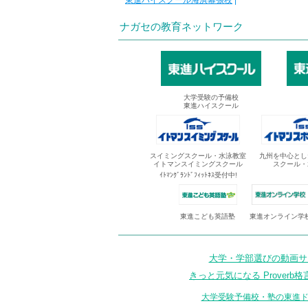
東進ハイスクール海浜幕張校
|
ナガセの教育ネットワーク
大学受験の予備校
東進ハイスクール
スイミングスクール・水泳教室
九州を中心とし
イトマンスイミングスクール
スクール・
ｲﾄﾏﾝｸﾞﾗﾝﾄﾞﾌｨｯﾄﾈｽ受付中!
東進オンライン学
東進こども英語塾
大学・学部選びの動画サイ
きっと元気になる Proverb格
大学受験予備校・塾の東進ド