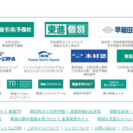
大学入試の
完全個別カリキュラムで
総合型・学校推薦型選
東進衛星予備校
成績を大巾に伸ばす
大学受験の早稲田
たスイミング
イトマンスポーツスクエアなら
阪神地区・大阪北摂に展開
小中高生の
水泳教室
あなたにぴったりが見つかる
小中高生の塾・現役予備校
東
個別指導
校
東進ビジネススクール
東進中学NET
東大特進コース
東進デジタル
ユニバーシティ
ト 東進TV
90日先まで大胆予報！ 全国学校のお天気
受験生必見！
言
将来の夢や進路を見つけよう 未来発見サイト
時刻も天気もイベン
ットコムTOP
｜
このサイトについて
｜
リンクについて
｜
お問い合わせ
｜
プライ