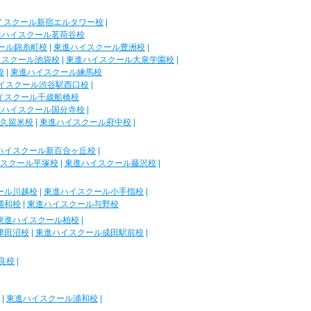
イスクール新宿エルタワー校
|
進ハイスクール茗荷谷校
ール錦糸町校
|
東進ハイスクール豊洲校
|
イスクール池袋校
|
東進ハイスクール大泉学園校
|
校
|
東進ハイスクール練馬校
イスクール渋谷駅西口校
|
イスクール千歳船橋校
進ハイスクール国分寺校
|
久留米校
|
東進ハイスクール府中校
|
ハイスクール新百合ヶ丘校
|
スクール平塚校
|
東進ハイスクール藤沢校
|
ール川越校
|
東進ハイスクール小手指校
|
浦和校
|
東進ハイスクール与野校
東進ハイスクール柏校
|
津田沼校
|
東進ハイスクール成田駅前校
|
良校
|
|
東進ハイスクール浦和校
|