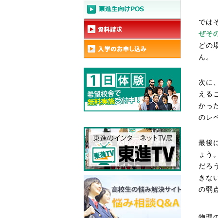
では
ぜそ
どの
ん。 
次に
える
かっ
のレ
最後
ょう
だろ
きな
の弱
物理