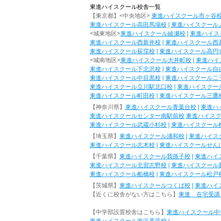
東進ハイスクール校舎一覧
【東京都】<中央地区>
東進ハイスクール市ヶ谷
東進ハイスクール高田馬場校
|
東進ハイスクール
<城東地区>
東進ハイスクール綾瀬校
|
東進ハイス
東進ハイスクール西新井校
|
東進ハイスクール西
東進ハイスクール荻窪校
|
東進ハイスクール高円
<城南地区>
東進ハイスクール大井町校
|
東進ハイ
東進ハイスクール下北沢校
|
東進ハイスクール自
東進ハイスクール中目黒校
|
東進ハイスクール二
東進ハイスクール立川駅北口校
|
東進ハイスクー
東進ハイスクール町田校
|
東進ハイスクール三鷹
【神奈川県】
東進ハイスクール青葉台校
|
東進ハ
東進ハイスクールセンター南駅前校
東進ハイス
東進ハイスクール武蔵小杉校
|
東進ハイスクール
【埼玉県】
東進ハイスクール浦和校
|
東進ハイス
東進ハイスクール志木校
|
東進ハイスクールせん
【千葉県】
東進ハイスクール我孫子校
|
東進ハイ
東進ハイスクール北習志野校
|
東進ハイスクール
東進ハイスクール船橋校
|
東進ハイスクール松戸
【茨城県】
東進ハイスクールつくば校
|
東進ハイ
【近くに校舎がない方はこちら】
東進 在宅受講
【中学部設置校舎はこちら】
東進ハイスクール中