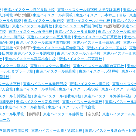
校
|
東進ハイスクール勝どき駅上校
|
東進ハイスクール新宿校 大学受験本科
|
東進ハ
人形町校
<城北地区>
東進ハイスクール赤羽校
|
東進ハイスクール本郷三丁目校
|
東
クール金町校
|
東進ハイスクール亀戸校
|
東進ハイスクール北千住校
|
東進ハイスク
葛西校
|
東進ハイスクール船堀校
|
東進ハイスクール門前仲町校
<城西地区>
東進ハ
寺校
|
東進ハイスクール石神井校
|
東進ハイスクール巣鴨校
|
東進ハイスクール成増
スクール蒲田校
|
東進ハイスクール五反田校
|
東進ハイスクール三軒茶屋校
|
東進ハ
由が丘校
|
東進ハイスクール成城学園前駅校
|
東進ハイスクール千歳烏山校
|
東進ハ
子玉川校
<東京都下>
東進ハイスクール吉祥寺南口校
|
東進ハイスクール国立校
|
東
ル田無校
東進ハイスクール調布校
|
東進ハイスクール八王子校
|
東進ハイスクール東
校
|
東進ハイスクール武蔵小金井校
|
東進ハイスクール武蔵境校
|
イスクール厚木校
|
東進ハイスクール川崎校
|
東進ハイスクール湘南台東口校
|
東進
クールたまプラーザ校
|
東進ハイスクール鶴見校
|
東進ハイスクール登戸校
|
東進ハイ
横浜校
|
クール大宮校
|
東進ハイスクール春日部校
|
東進ハイスクール川口校
|
東進ハイスク
げん台校
|
東進ハイスクール草加校
|
東進ハイスクール所沢校
|
東進ハイスクール南
スクール市川駅前校
|
東進ハイスクール稲毛海岸校
|
東進ハイスクール海浜幕張校
|
新浦安校
|
東進ハイスクール新松戸校
|
東進ハイスクール千葉校
|
東進ハイスクール
校
|
東進ハイスクール南柏校
|
東進ハイスクール八千代台校
スクール取手校
【静岡県】
東進ハイスクール静岡校
【奈良県】
東進ハイスクール奈
コース
学部吉祥寺南口校
|
東進ハイスクール勝どき駅上校
|
東進ハイスクール新百合ヶ丘校