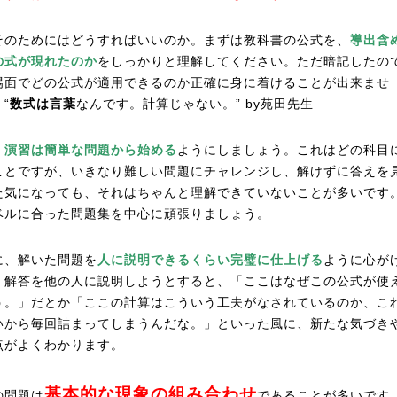
そのためにはどうすればいいのか。まずは教科書の公式を、
導出含
の式が現れたのか
をしっかりと理解してください。ただ暗記したの
場面でどの公式が適用できるのか正確に身に着けることが出来ませ
“
数式は言葉
なんです。計算じゃない。” by苑田先生
、
演習は簡単な問題から始める
ようにしましょう。これはどの科目
ことですが、いきなり難しい問題にチャレンジし、解けずに答えを
た気になっても、それはちゃんと理解できていないことが多いです
ベルに合った問題集を中心に頑張りましょう。
に、解いた問題を
人に説明できるくらい完璧に仕上げる
ように心が
。解答を他の人に説明しようとすると、「ここはなぜこの公式が使
う。」だとか「ここの計算はこういう工夫がなされているのか、こ
いから毎回詰まってしまうんだな。」といった風に、新たな気づき
点がよくわかります。
基本的な現象の組み合わせ
の問題は
であることが多いです