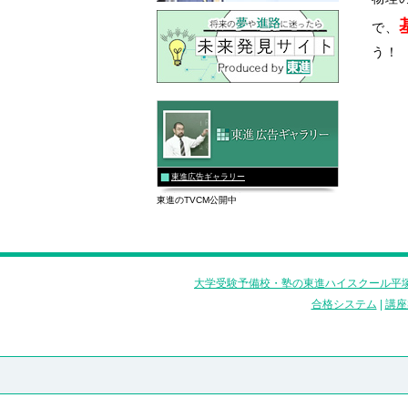
で、
う！
東進広告ギャラリー
東進のTVCM公開中
大学受験予備校・塾の東進ハイスクール平塚
合格システム
|
講座