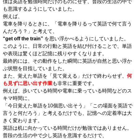
僕は英語を勉強時間だけのものにせず、普段の生活の中で
も意識するようにしていました。
例えば、
電車を降りるときに、「電車を降りるって英語で何て言う
んだろう？」と考えて、
“get off the train”
を思い浮かべるようにしていました。
このように、日常の行動と英語を結び付けることで、単語
や表現は驚くほど記憶に残りやすくなります。
最終的には、その動作をした瞬間に英語が自然と思い浮か
ぶ状態を目指していました。
また、覚えた単語を「見て覚える」だけで終わらせず、
何
も見ずに思い出す作業
も非常に重要です。
例えば、歩いている時間や電車に乗っている時間などのス
キマ時間に、
「今日覚えた単語を10個思い出そう」「この場面を英語で
言うと何だろう」と考えるだけでも、記憶への定着率は大
きく変わります。
英語は机に向かっている時間だけが勉強ではありません。
普段の生活の中で少し英語を意識するだけで、