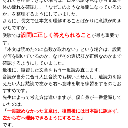
それでも理解できない場合は、日本語訳を見ながら文章全
体の流れを確認し、「なぜこのような展開になっているの
か」を整理するようにしていました。
さらに、長文では本文を理解することばかりに意識が向き
がちですが、
設問に正しく答えられること
受験では
が最も重要で
す。
「本文は読めたのに点数が取れない」という場合は、設問
が何を聞いているのか、なぜその選択肢が正解なのかまで
確認するようにしていました。
最後に、復習した文章をもう一度読み直します。
音読が自分に合う人は音読でも構いませんし、速読力を鍛
えたい人は黙読で左から右へ意味を取る練習をするのもお
すすめです。
先生によって考え方は違いますが、僕自身が一番意識して
いたのは、
「
一度読めなかった文章は、復習後には日本語に訳さず、
左から右へ理解できるようにすること
」
です。