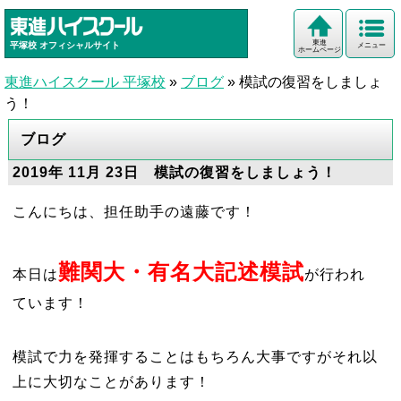
東進
平塚校
オフィシャルサイト
メニュー
ホームページ
東進ハイスクール 平塚校
»
ブログ
»
模試の復習をしましょ
う！
ブログ
2019年 11月 23日 模試の復習をしましょう！
こんにちは、担任助手の遠藤です！
難関大・有名大記述模試
本日は
が行われ
ています！
模試で力を発揮することはもちろん大事ですがそれ以
上に大切なことがあります！