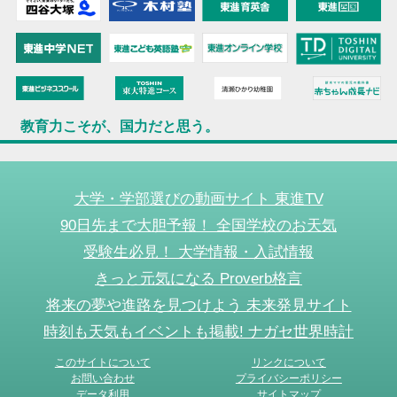
教育力こそが、国力だと思う。
大学・学部選びの動画サイト 東進TV
90日先まで大胆予報！ 全国学校のお天気
受験生必見！ 大学情報・入試情報
きっと元気になる Proverb格言
将来の夢や進路を見つけよう 未来発見サイト
時刻も天気もイベントも掲載! ナガセ世界時計
このサイトについて
リンクについて
お問い合わせ
プライバシーポリシー
データ利用
サイトマップ