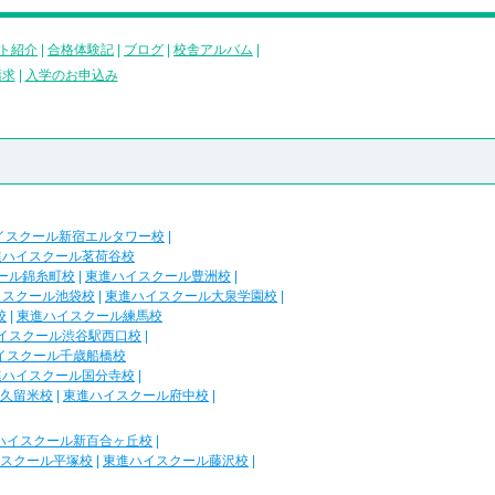
ト紹介
|
合格体験記
|
ブログ
|
校舎アルバム
|
請求
|
入学のお申込み
イスクール新宿エルタワー校
|
進ハイスクール茗荷谷校
ール錦糸町校
|
東進ハイスクール豊洲校
|
イスクール池袋校
|
東進ハイスクール大泉学園校
|
校
|
東進ハイスクール練馬校
イスクール渋谷駅西口校
|
イスクール千歳船橋校
進ハイスクール国分寺校
|
久留米校
|
東進ハイスクール府中校
|
ハイスクール新百合ヶ丘校
|
スクール平塚校
|
東進ハイスクール藤沢校
|