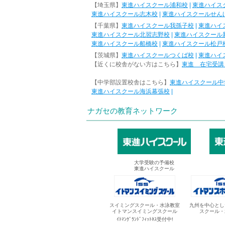
【埼玉県】
東進ハイスクール浦和校
|
東進ハイス
東進ハイスクール志木校
|
東進ハイスクールせん
【千葉県】
東進ハイスクール我孫子校
|
東進ハイ
東進ハイスクール北習志野校
|
東進ハイスクール
東進ハイスクール船橋校
|
東進ハイスクール松戸
【茨城県】
東進ハイスクールつくば校
|
東進ハイ
【近くに校舎がない方はこちら】
東進 在宅受講
【中学部設置校舎はこちら】
東進ハイスクール中
東進ハイスクール海浜幕張校
|
ナガセの教育ネットワーク
大学受験の予備校
東進ハイスクール
スイミングスクール・水泳教室
九州を中心とし
イトマンスイミングスクール
スクール・
ｲﾄﾏﾝｸﾞﾗﾝﾄﾞﾌｨｯﾄﾈｽ受付中!