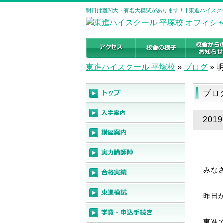
明日は難関大・有名大模試があります！ | 東進ハイスク
東進ハイスクール 平塚校
»
ブログ
»
ブロ
20
みな
昨日
東進