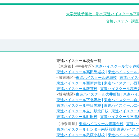
大学受験予備校・塾の東進ハイスクール平塚
合格システム
|
講座
東進ハイスクール校舎一覧
【東京都】<中央地区>
東進ハイスクール市ヶ谷
東進ハイスクール高田馬場校
|
東進ハイスクール
<城東地区>
東進ハイスクール綾瀬校
|
東進ハイス
東進ハイスクール西新井校
|
東進ハイスクール西
東進ハイスクール荻窪校
|
東進ハイスクール高円
<城南地区>
東進ハイスクール大井町校
|
東進ハイ
東進ハイスクール下北沢校
|
東進ハイスクール自
東進ハイスクール中目黒校
|
東進ハイスクール二
東進ハイスクール立川駅北口校
|
東進ハイスクー
東進ハイスクール町田校
|
東進ハイスクール三鷹
【神奈川県】
東進ハイスクール青葉台校
|
東進ハ
東進ハイスクールセンター南駅前校
東進ハイス
東進ハイスクール武蔵小杉校
|
東進ハイスクール