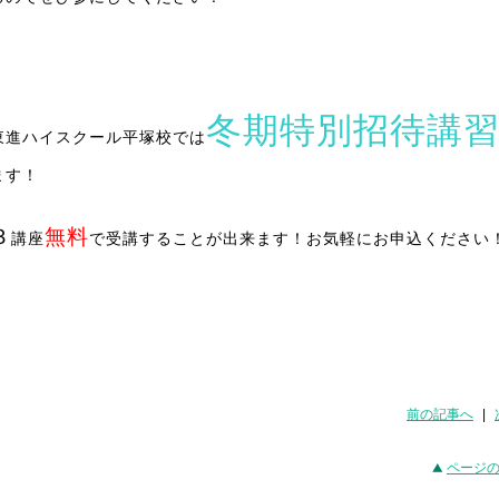
冬期特別招待講
東進ハイスクール平塚校では
ます！
３
無料
講座
で受講することが出来ます！お気軽にお申込ください
前の記事へ
|
ページ