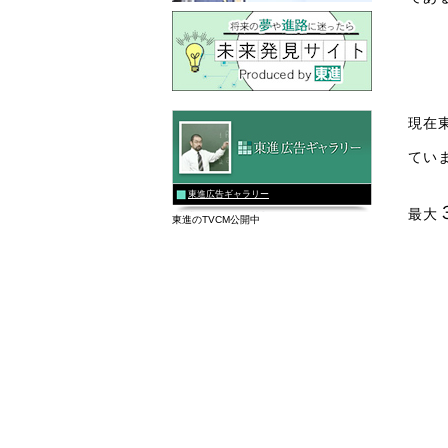
現在
てい
東進広告ギャラリー
最大
東進のTVCM公開中