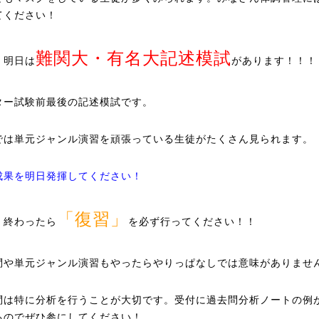
てください！
難関大・有名大記述模試
、明日は
があります！！！
ター試験前最後の記述模試です。
では単元ジャンル演習を頑張っている生徒がたくさん見られます。
成果を明日発揮してください！
「復習」
、終わったら
を必ず行ってください！！
問や単元ジャンル演習もやったらやりっぱなしでは意味がありませ
問は特に分析を行うことが大切です。受付に過去問分析ノートの例
るのでぜひ参にしてください！