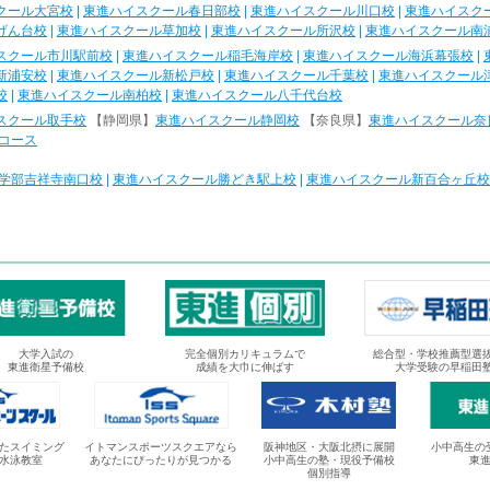
クール大宮校
|
東進ハイスクール春日部校
|
東進ハイスクール川口校
|
東進ハイスク
げん台校
|
東進ハイスクール草加校
|
東進ハイスクール所沢校
|
東進ハイスクール南
スクール市川駅前校
|
東進ハイスクール稲毛海岸校
|
東進ハイスクール海浜幕張校
|
新浦安校
|
東進ハイスクール新松戸校
|
東進ハイスクール千葉校
|
東進ハイスクール
校
|
東進ハイスクール南柏校
|
東進ハイスクール八千代台校
スクール取手校
【静岡県】
東進ハイスクール静岡校
【奈良県】
東進ハイスクール奈
コース
学部吉祥寺南口校
|
東進ハイスクール勝どき駅上校
|
東進ハイスクール新百合ヶ丘校
大学入試の
完全個別カリキュラムで
総合型・学校推薦型選
東進衛星予備校
成績を大巾に伸ばす
大学受験の早稲田
たスイミング
イトマンスポーツスクエアなら
阪神地区・大阪北摂に展開
小中高生の
水泳教室
あなたにぴったりが見つかる
小中高生の塾・現役予備校
東
個別指導