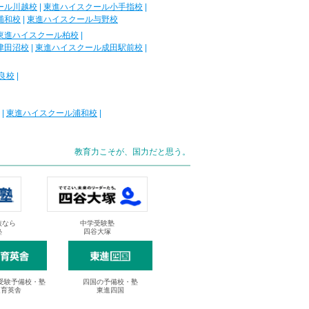
ール川越校
|
東進ハイスクール小手指校
|
浦和校
|
東進ハイスクール与野校
東進ハイスクール柏校
|
津田沼校
|
東進ハイスクール成田駅前校
|
良校
|
|
東進ハイスクール浦和校
|
教育力こそが、国力だと思う。
抜なら
中学受験塾
塾
四谷大塚
受験予備校・塾
四国の予備校・塾
進育英舎
東進四国