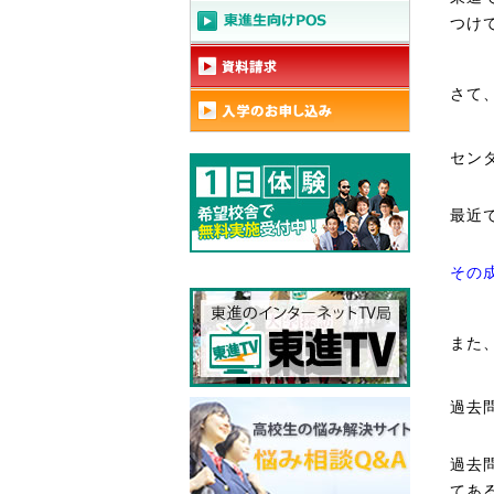
つけ
さて
セン
最近
その
また
過去
過去
てあ