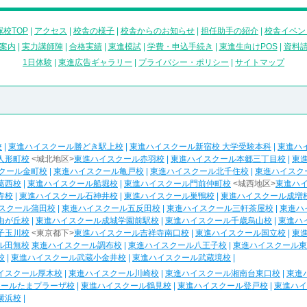
校TOP
|
アクセス
|
校舎の様子
|
校舎からのお知らせ
|
担任助手の紹介
|
校舎イベン
案内
|
実力講師陣
|
合格実績
|
東進模試
|
学費・申込手続き
|
東進生向けPOS
|
資料
1日体験
|
東進広告ギャラリー
|
プライバシー・ポリシー
|
サイトマップ
校
|
東進ハイスクール勝どき駅上校
|
東進ハイスクール新宿校 大学受験本科
|
東進ハ
人形町校
<城北地区>
東進ハイスクール赤羽校
|
東進ハイスクール本郷三丁目校
|
東
クール金町校
|
東進ハイスクール亀戸校
|
東進ハイスクール北千住校
|
東進ハイスク
葛西校
|
東進ハイスクール船堀校
|
東進ハイスクール門前仲町校
<城西地区>
東進ハ
寺校
|
東進ハイスクール石神井校
|
東進ハイスクール巣鴨校
|
東進ハイスクール成増
スクール蒲田校
|
東進ハイスクール五反田校
|
東進ハイスクール三軒茶屋校
|
東進ハ
由が丘校
|
東進ハイスクール成城学園前駅校
|
東進ハイスクール千歳烏山校
|
東進ハ
子玉川校
<東京都下>
東進ハイスクール吉祥寺南口校
|
東進ハイスクール国立校
|
東
ル田無校
東進ハイスクール調布校
|
東進ハイスクール八王子校
|
東進ハイスクール東
校
|
東進ハイスクール武蔵小金井校
|
東進ハイスクール武蔵境校
|
イスクール厚木校
|
東進ハイスクール川崎校
|
東進ハイスクール湘南台東口校
|
東進
クールたまプラーザ校
|
東進ハイスクール鶴見校
|
東進ハイスクール登戸校
|
東進ハイ
横浜校
|