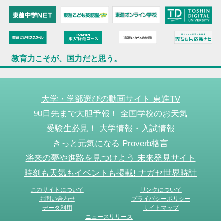
教育力こそが、国力だと思う。
大学・学部選びの動画サイト 東進TV
90日先まで大胆予報！ 全国学校のお天気
受験生必見！ 大学情報・入試情報
きっと元気になる Proverb格言
将来の夢や進路を見つけよう 未来発見サイト
時刻も天気もイベントも掲載! ナガセ世界時計
このサイトについて
リンクについて
お問い合わせ
プライバシーポリシー
データ利用
サイトマップ
ニュースリリース