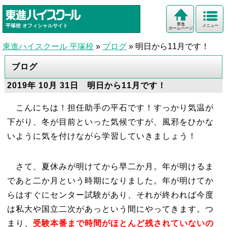
東進
平塚校
オフィシャルサイト
メニュー
ホームページ
東進ハイスクール 平塚校
»
ブログ
»
明日から11月です！
ブログ
2019年 10月 31日 明日から11月です！
こんにちは！担任助手の平石です！すっかり気温が
下がり、冬が目前といった気候ですが、風邪をひかな
いように気を付けながら学習していきましょう！
さて、夏休みが明けてから早二か月。年が明けるま
であと二か月という時期になりました。年が明けてか
らはすぐにセンター試験があり、それが終われば今度
は私大や国立二次があっという間にやってきます。つ
まり、
受験本番まで時間がほとんど残されていないの