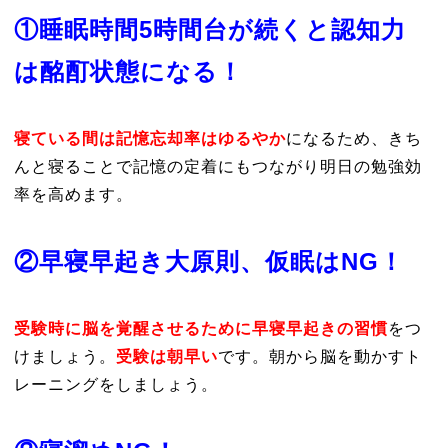
①睡眠時間5時間台が続くと認知力
は酩酊状態になる！
寝ている間は記憶忘却率はゆるやか
に
なるため、きち
んと寝ることで記憶の定着にもつながり明日の勉強効
率を高めます。
②早寝早起き大原則、仮眠はNG！
受験時に脳を覚醒させるために早寝早起きの習慣
をつ
けましょう。
受験は朝早い
です。朝から脳を動かすト
レーニングをしましょう。