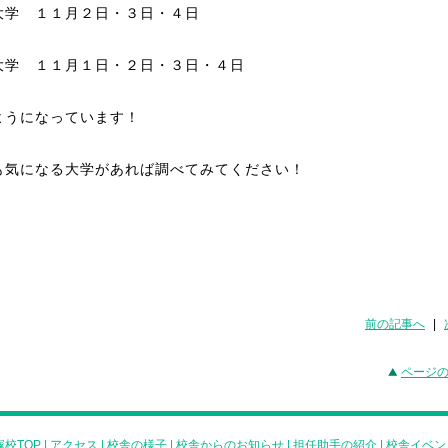
大学 １１月２日・３日・４日
大学 １１月１日・２日・３日・４日
ようになっています！
も気になる大学があれば調べてみてください！
前の記事へ
|
ページ
校TOP
|
アクセス
|
校舎の様子
|
校舎からのお知らせ
|
担任助手の紹介
|
校舎イベン