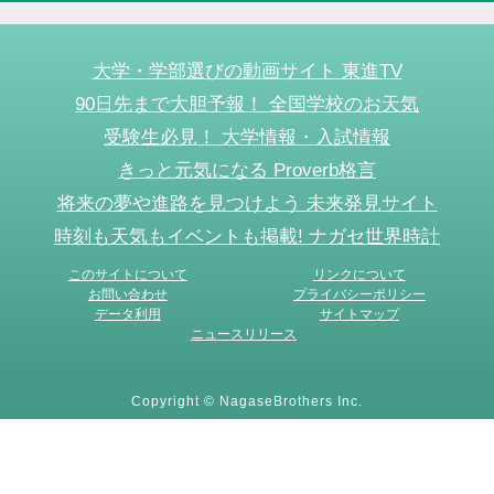
大学・学部選びの動画サイト 東進TV
90日先まで大胆予報！ 全国学校のお天気
受験生必見！ 大学情報・入試情報
きっと元気になる Proverb格言
将来の夢や進路を見つけよう 未来発見サイト
時刻も天気もイベントも掲載! ナガセ世界時計
このサイトについて
リンクについて
お問い合わせ
プライバシーポリシー
データ利用
サイトマップ
ニュースリリース
Copyright © NagaseBrothers Inc.