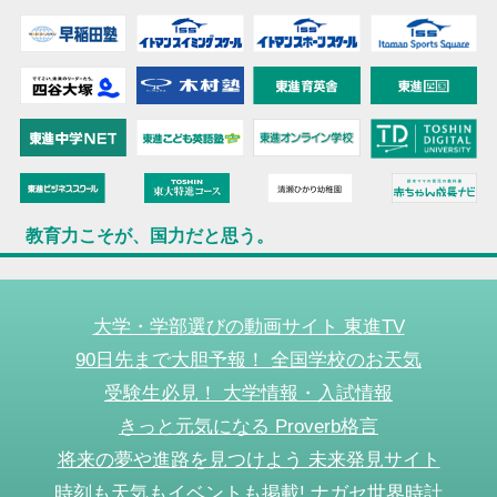
教育力こそが、国力だと思う。
大学・学部選びの動画サイト 東進TV
90日先まで大胆予報！ 全国学校のお天気
受験生必見！ 大学情報・入試情報
きっと元気になる Proverb格言
将来の夢や進路を見つけよう 未来発見サイト
時刻も天気もイベントも掲載! ナガセ世界時計