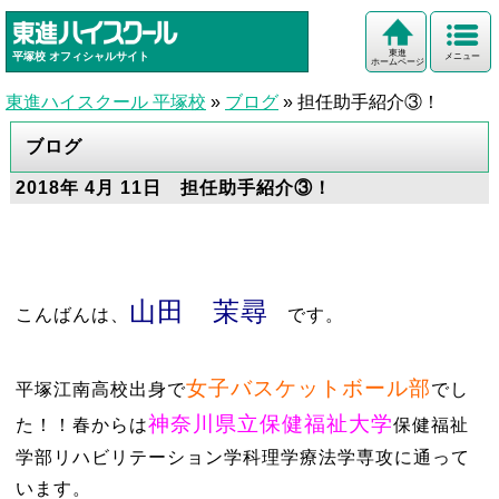
東進
平塚校
オフィシャルサイト
メニュー
ホームページ
東進ハイスクール 平塚校
»
ブログ
»
担任助手紹介③！
ブログ
2018年 4月 11日 担任助手紹介③！
山田 茉尋
こんばんは、
です。
女子バスケットボール部
平塚江南高校出身で
でし
神奈川県立保健福祉大学
た！！春からは
保健福祉
学部リハビリテーション学科理学療法学専攻に通って
います。