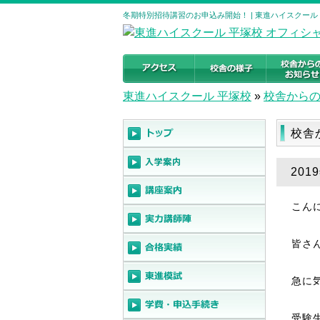
冬期特別招待講習のお申込み開始！ | 東進ハイスクール
東進ハイスクール 平塚校
»
校舎から
校舎
20
こん
皆さ
急に
受験