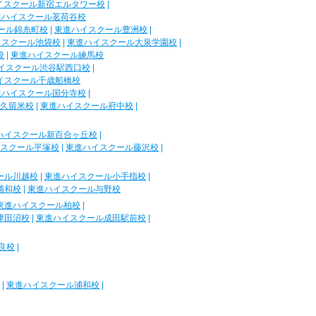
イスクール新宿エルタワー校
|
進ハイスクール茗荷谷校
ール錦糸町校
|
東進ハイスクール豊洲校
|
イスクール池袋校
|
東進ハイスクール大泉学園校
|
校
|
東進ハイスクール練馬校
イスクール渋谷駅西口校
|
イスクール千歳船橋校
進ハイスクール国分寺校
|
久留米校
|
東進ハイスクール府中校
|
ハイスクール新百合ヶ丘校
|
スクール平塚校
|
東進ハイスクール藤沢校
|
ール川越校
|
東進ハイスクール小手指校
|
浦和校
|
東進ハイスクール与野校
東進ハイスクール柏校
|
津田沼校
|
東進ハイスクール成田駅前校
|
良校
|
|
東進ハイスクール浦和校
|