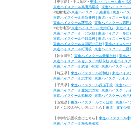
【東京都】<中央地区>
東進ハイスクール市ヶ谷
東進ハイスクール高田馬場校
|
東進ハイスクール
<城東地区>
東進ハイスクール綾瀬校
|
東進ハイス
東進ハイスクール西新井校
|
東進ハイスクール西
東進ハイスクール荻窪校
|
東進ハイスクール高円
<城南地区>
東進ハイスクール大井町校
|
東進ハイ
東進ハイスクール下北沢校
|
東進ハイスクール自
東進ハイスクール中目黒校
|
東進ハイスクール二
東進ハイスクール立川駅北口校
|
東進ハイスクー
東進ハイスクール町田校
|
東進ハイスクール三鷹
【神奈川県】
東進ハイスクール青葉台校
|
東進ハ
東進ハイスクールセンター南駅前校
東進ハイス
東進ハイスクール武蔵小杉校
|
東進ハイスクール
【埼玉県】
東進ハイスクール浦和校
|
東進ハイス
東進ハイスクール志木校
|
東進ハイスクールせん
【千葉県】
東進ハイスクール我孫子校
|
東進ハイ
東進ハイスクール北習志野校
|
東進ハイスクール
東進ハイスクール船橋校
|
東進ハイスクール松戸
【茨城県】
東進ハイスクールつくば校
|
東進ハイ
【近くに校舎がない方はこちら】
東進 在宅受講
【中学部設置校舎はこちら】
東進ハイスクール中
東進ハイスクール海浜幕張校
|