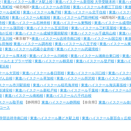
校
|
東進ハイスクール勝どき駅上校
|
東進ハイスクール新宿校 大学受験本科
|
東進ハ
人形町校
<城北地区>
東進ハイスクール赤羽校
|
東進ハイスクール本郷三丁目校
|
東
クール金町校
|
東進ハイスクール亀戸校
|
東進ハイスクール北千住校
|
東進ハイスク
葛西校
|
東進ハイスクール船堀校
|
東進ハイスクール門前仲町校
<城西地区>
東進ハ
寺校
|
東進ハイスクール石神井校
|
東進ハイスクール巣鴨校
|
東進ハイスクール成増
スクール蒲田校
|
東進ハイスクール五反田校
|
東進ハイスクール三軒茶屋校
|
東進ハ
由が丘校
|
東進ハイスクール成城学園前駅校
|
東進ハイスクール千歳烏山校
|
東進ハ
子玉川校
<東京都下>
東進ハイスクール吉祥寺南口校
|
東進ハイスクール国立校
|
東
ル田無校
東進ハイスクール調布校
|
東進ハイスクール八王子校
|
東進ハイスクール東
校
|
東進ハイスクール武蔵小金井校
|
東進ハイスクール武蔵境校
|
イスクール厚木校
|
東進ハイスクール川崎校
|
東進ハイスクール湘南台東口校
|
東進
クールたまプラーザ校
|
東進ハイスクール鶴見校
|
東進ハイスクール登戸校
|
東進ハイ
横浜校
|
クール大宮校
|
東進ハイスクール春日部校
|
東進ハイスクール川口校
|
東進ハイスク
げん台校
|
東進ハイスクール草加校
|
東進ハイスクール所沢校
|
東進ハイスクール南
スクール市川駅前校
|
東進ハイスクール稲毛海岸校
|
東進ハイスクール海浜幕張校
|
新浦安校
|
東進ハイスクール新松戸校
|
東進ハイスクール千葉校
|
東進ハイスクール
校
|
東進ハイスクール南柏校
|
東進ハイスクール八千代台校
スクール取手校
【静岡県】
東進ハイスクール静岡校
【奈良県】
東進ハイスクール奈
コース
学部吉祥寺南口校
|
東進ハイスクール勝どき駅上校
|
東進ハイスクール新百合ヶ丘校