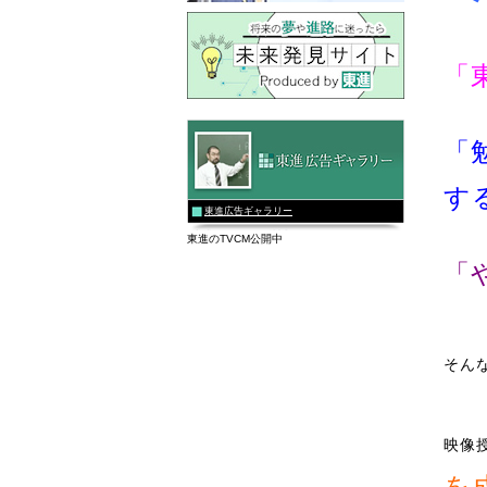
「
「
す
東進広告ギャラリー
東進のTVCM公開中
「
そん
映像
を