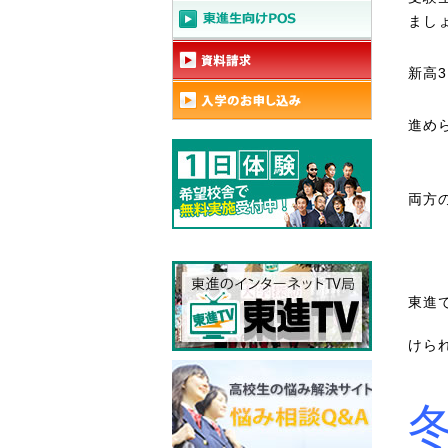
まし
新高
進め
両方
東進
けら