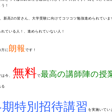
ょう！
3、新高2の皆さん、大学受験に向けてコツコツ勉強進められていま
られている人！、進められていない人！
朗報
の方に
です！
無料
最高の講師陣の授
では今、
で
れる
冬期特別招待講習
を実施いてい