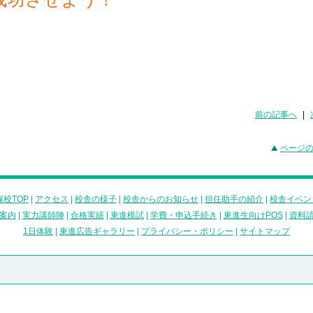
前の記事へ
|
ページ
校TOP
|
アクセス
|
校舎の様子
|
校舎からのお知らせ
|
担任助手の紹介
|
校舎イベン
案内
|
実力講師陣
|
合格実績
|
東進模試
|
学費・申込手続き
|
東進生向けPOS
|
資料
1日体験
|
東進広告ギャラリー
|
プライバシー・ポリシー
|
サイトマップ