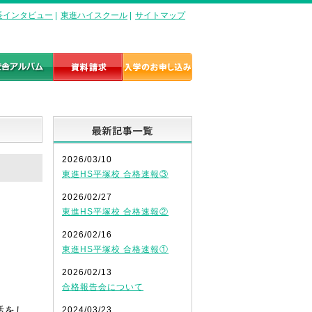
長インタビュー
|
東進ハイスクール
|
サイトマップ
最新記事一覧
2026/03/10
東進HS平塚校 合格速報③
2026/02/27
東進HS平塚校 合格速報②
2026/02/16
東進HS平塚校 合格速報①
2026/02/13
合格報告会について
活をし
2024/03/23