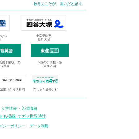
教育力こそが、国力だと思う。
抜なら
中学受験塾
塾
四谷大塚
受験予備校・塾
四国の予備校・塾
進育英舎
東進四国
清瀬ひかり幼稚園
赤ちゃん成長ナビ
 大学情報・入試情報
トも掲載! ナガセ世界時計
バシーポリシー
｜
データ利用