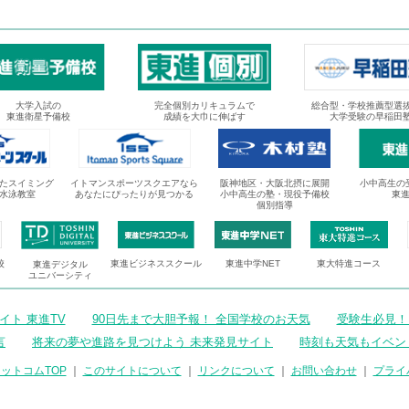
大学入試の
完全個別カリキュラムで
総合型・学校推薦型選
東進衛星予備校
成績を大巾に伸ばす
大学受験の早稲田
たスイミング
イトマンスポーツスクエアなら
阪神地区・大阪北摂に展開
小中高生の
水泳教室
あなたにぴったりが見つかる
小中高生の塾・現役予備校
東
個別指導
校
東進ビジネススクール
東進中学NET
東大特進コース
東進デジタル
ユニバーシティ
ト 東進TV
90日先まで大胆予報！ 全国学校のお天気
受験生必見！
言
将来の夢や進路を見つけよう 未来発見サイト
時刻も天気もイベン
ットコムTOP
｜
このサイトについて
｜
リンクについて
｜
お問い合わせ
｜
プライ