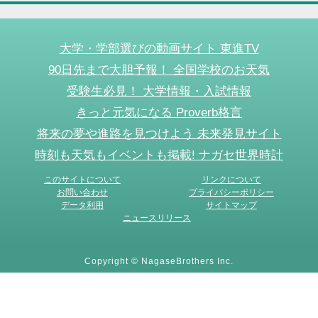
大学・学部選びの動画サイト 東進TV
90日先まで大胆予報！ 全国学校のお天気
受験生必見！ 大学情報・入試情報
きっと元気になる Proverb格言
将来の夢や進路を見つけよう 未来発見サイト
時刻も天気もイベントも掲載! ナガセ世界時計
このサイトについて
リンクについて
お問い合わせ
プライバシーポリシー
データ利用
サイトマップ
ニュースリリース
Copyright © NagaseBrothers Inc.