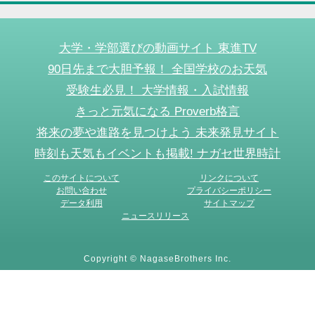
大学・学部選びの動画サイト 東進TV
90日先まで大胆予報！ 全国学校のお天気
受験生必見！ 大学情報・入試情報
きっと元気になる Proverb格言
将来の夢や進路を見つけよう 未来発見サイト
時刻も天気もイベントも掲載! ナガセ世界時計
このサイトについて
リンクについて
お問い合わせ
プライバシーポリシー
データ利用
サイトマップ
ニュースリリース
Copyright © NagaseBrothers Inc.