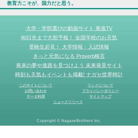
教育力こそが、国力だと思う。
大学・学部選びの動画サイト 東進TV
90日先まで大胆予報！ 全国学校のお天気
受験生必見！ 大学情報・入試情報
きっと元気になる Proverb格言
将来の夢や進路を見つけよう 未来発見サイト
時刻も天気もイベントも掲載! ナガセ世界時計
このサイトについて
リンクについて
お問い合わせ
プライバシーポリシー
データ利用
サイトマップ
ニュースリリース
Copyright © NagaseBrothers Inc.