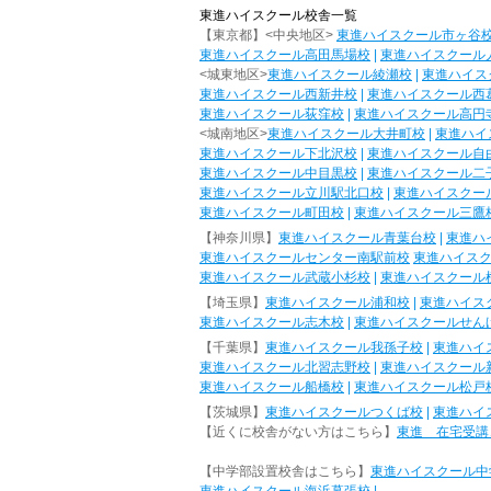
東進ハイスクール校舎一覧
【東京都】<中央地区>
東進ハイスクール市ヶ谷
東進ハイスクール高田馬場校
|
東進ハイスクール
<城東地区>
東進ハイスクール綾瀬校
|
東進ハイス
東進ハイスクール西新井校
|
東進ハイスクール西
東進ハイスクール荻窪校
|
東進ハイスクール高円
<城南地区>
東進ハイスクール大井町校
|
東進ハイ
東進ハイスクール下北沢校
|
東進ハイスクール自
東進ハイスクール中目黒校
|
東進ハイスクール二
東進ハイスクール立川駅北口校
|
東進ハイスクー
東進ハイスクール町田校
|
東進ハイスクール三鷹
【神奈川県】
東進ハイスクール青葉台校
|
東進ハ
東進ハイスクールセンター南駅前校
東進ハイス
東進ハイスクール武蔵小杉校
|
東進ハイスクール
【埼玉県】
東進ハイスクール浦和校
|
東進ハイス
東進ハイスクール志木校
|
東進ハイスクールせん
【千葉県】
東進ハイスクール我孫子校
|
東進ハイ
東進ハイスクール北習志野校
|
東進ハイスクール
東進ハイスクール船橋校
|
東進ハイスクール松戸
【茨城県】
東進ハイスクールつくば校
|
東進ハイ
【近くに校舎がない方はこちら】
東進 在宅受講
【中学部設置校舎はこちら】
東進ハイスクール中