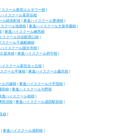
イスクール新宿エルタワー校
|
進ハイスクール茗荷谷校
ール錦糸町校
|
東進ハイスクール豊洲校
|
イスクール池袋校
|
東進ハイスクール大泉学園校
|
校
|
東進ハイスクール練馬校
イスクール渋谷駅西口校
|
イスクール千歳船橋校
進ハイスクール国分寺校
|
久留米校
|
東進ハイスクール府中校
|
ハイスクール新百合ヶ丘校
|
スクール平塚校
|
東進ハイスクール藤沢校
|
ール川越校
|
東進ハイスクール小手指校
|
浦和校
|
東進ハイスクール与野校
東進ハイスクール柏校
|
津田沼校
|
東進ハイスクール成田駅前校
|
良校
|
|
東進ハイスクール浦和校
|