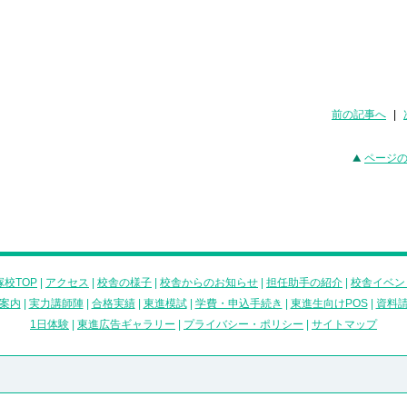
前の記事へ
|
ページ
校TOP
|
アクセス
|
校舎の様子
|
校舎からのお知らせ
|
担任助手の紹介
|
校舎イベン
案内
|
実力講師陣
|
合格実績
|
東進模試
|
学費・申込手続き
|
東進生向けPOS
|
資料
1日体験
|
東進広告ギャラリー
|
プライバシー・ポリシー
|
サイトマップ