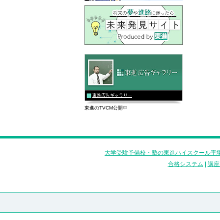
東進広告ギャラリー
東進のTVCM公開中
大学受験予備校・塾の東進ハイスクール平塚
合格システム
|
講座