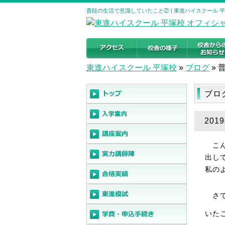
普段の生活で意識していたこと② | 東進ハイスクール 
東進ハイスクール 平塚校
»
ブログ
»
ブロ
20
こん
出し
私の
さて
いた