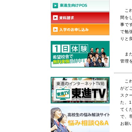
これ
間を
事で
で勉
りと
また
管理
これ
がど
スク
た、
てく
で、
お願