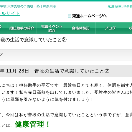
平塚校 大学受験の予備校・塾｜神奈川県
永瀬昭幸 理事
普段の生活で意識していたこと②
グ
19年 11月 28日 普段の生活で意識していたこと②
にちは！担任助手の平石です！最近毎日とても寒く、体調を崩す
ています！私も先日高熱を出してしまいました。受験生の皆さんは
ように風邪を引かないように気を付けましょう！
、今回は私が普段の生活で意識していたことという事ですが、意
健康管理！
ことは、