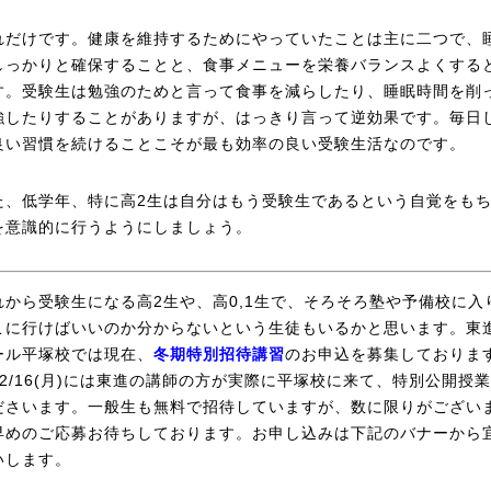
だけです。健康を維持するためにやっていたことは主に二つで、
しっかりと確保することと、食事メニューを栄養バランスよくする
す。受験生は勉強のためと言って食事を減らしたり、睡眠時間を削
強したりすることがありますが、はっきり言って逆効果です。毎日
良い習慣を続けることこそが最も効率の良い受験生活なのです。
、低学年、特に高2生は自分はもう受験生であるという自覚をも
を意識的に行うようにしましょう。
から受験生になる高2生や、高0,1生で、そろそろ塾や予備校に入
こに行けばいいのか分からないという生徒もいるかと思います。東
ール平塚校では現在、
冬期特別招待講習
のお申込を募集しておりま
12/16(月)には東進の講師の方が実際に平塚校に来て、特別公開授
ださいます。一般生も無料で招待していますが、数に限りがござい
早めのご応募お待ちしております。お申し込みは下記のバナーから
いします。