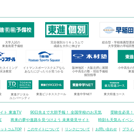
大学入試の
完全個別カリキュラムで
総合型・学校推薦型選
東進衛星予備校
成績を大巾に伸ばす
大学受験の早稲田
たスイミング
イトマンスポーツスクエアなら
阪神地区・大阪北摂に展開
小中高生の
水泳教室
あなたにぴったりが見つかる
小中高生の塾・現役予備校
東
個別指導
校
東進ビジネススクール
東進中学NET
東大特進コース
東進デジタル
ユニバーシティ
ト 東進TV
90日先まで大胆予報！ 全国学校のお天気
受験生必見！
言
将来の夢や進路を見つけよう 未来発見サイト
時刻も天気もイベン
ットコムTOP
｜
このサイトについて
｜
リンクについて
｜
お問い合わせ
｜
プライ