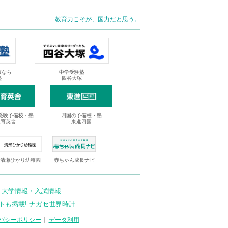
教育力こそが、国力だと思う。
抜なら
中学受験塾
塾
四谷大塚
受験予備校・塾
四国の予備校・塾
進育英舎
東進四国
清瀬ひかり幼稚園
赤ちゃん成長ナビ
 大学情報・入試情報
トも掲載! ナガセ世界時計
バシーポリシー
｜
データ利用