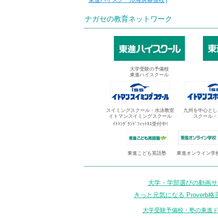
東進ハイスクール海浜幕張校
|
ナガセの教育ネットワーク
大学受験の予備校
東進ハイスクール
スイミングスクール・水泳教室
九州を中心とし
イトマンスイミングスクール
スクール・
ｲﾄﾏﾝｸﾞﾗﾝﾄﾞﾌｨｯﾄﾈｽ受付中!
東進オンライン学
東進こども英語塾
大学・学部選びの動画サイ
きっと元気になる Proverb格
大学受験予備校・塾の東進ド