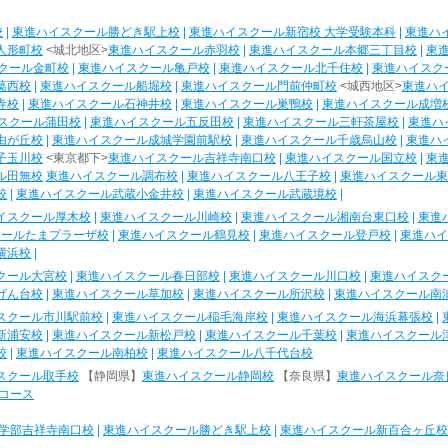
校
|
東進ハイスクール勝どき駅上校
|
東進ハイスクール新宿校 大学受験本科
|
東進ハ
人形町校
<城北地区>
東進ハイスクール赤羽校
|
東進ハイスクール本郷三丁目校
|
東
クール金町校
|
東進ハイスクール亀戸校
|
東進ハイスクール北千住校
|
東進ハイスク
葛西校
|
東進ハイスクール船堀校
|
東進ハイスクール門前仲町校
<城西地区>
東進ハ
寺校
|
東進ハイスクール石神井校
|
東進ハイスクール巣鴨校
|
東進ハイスクール成増
スクール蒲田校
|
東進ハイスクール五反田校
|
東進ハイスクール三軒茶屋校
|
東進ハ
由が丘校
|
東進ハイスクール成城学園前駅校
|
東進ハイスクール千歳烏山校
|
東進ハ
子玉川校
<東京都下>
東進ハイスクール吉祥寺南口校
|
東進ハイスクール国立校
|
東
ル田無校
東進ハイスクール調布校
|
東進ハイスクール八王子校
|
東進ハイスクール東
校
|
東進ハイスクール武蔵小金井校
|
東進ハイスクール武蔵境校
|
イスクール厚木校
|
東進ハイスクール川崎校
|
東進ハイスクール湘南台東口校
|
東進
クールたまプラーザ校
|
東進ハイスクール鶴見校
|
東進ハイスクール登戸校
|
東進ハイ
横浜校
|
クール大宮校
|
東進ハイスクール春日部校
|
東進ハイスクール川口校
|
東進ハイスク
げん台校
|
東進ハイスクール草加校
|
東進ハイスクール所沢校
|
東進ハイスクール南
スクール市川駅前校
|
東進ハイスクール稲毛海岸校
|
東進ハイスクール海浜幕張校
|
新浦安校
|
東進ハイスクール新松戸校
|
東進ハイスクール千葉校
|
東進ハイスクール
校
|
東進ハイスクール南柏校
|
東進ハイスクール八千代台校
スクール取手校
【静岡県】
東進ハイスクール静岡校
【奈良県】
東進ハイスクール奈
コース
学部吉祥寺南口校
|
東進ハイスクール勝どき駅上校
|
東進ハイスクール新百合ヶ丘校