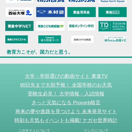
教育力こそが、国力だと思う。
大学・学部選びの動画サイト 東進TV
90日先まで大胆予報！ 全国学校のお天気
受験生必見！ 大学情報・入試情報
きっと元気になる Proverb格言
将来の夢や進路を見つけよう 未来発見サイト
時刻も天気もイベントも掲載! ナガセ世界時計
このサイトについて
リンクについて